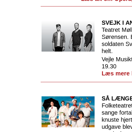
SVEJK I 
Teatret Møl
Sørensen. B
soldaten Sv
helt.
Vejle Musik
19.30
Læs mere 
SÅ LÆNGE
Folketeatre
sange forta
knuste hje
udgave ble