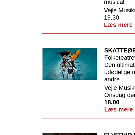
musical.
Vejle Musik
19.30
Læs mere 
SKATTEØ
Folketeatr
Den ultimat
udødelige m
andre.
Vejle Musik
Onsdag den
18.00
.
Læs mere 