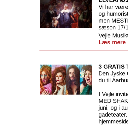
ELVERHØJ
Vi har vær
og humorist
men MEST
sæson 17/18
Vejle Musik
Læs mere 
3 GRATIS
Den Jyske 
du til Aarhu
I Vejle invit
MED SHAKE
juni, og i a
gadeteater
hjemmeside