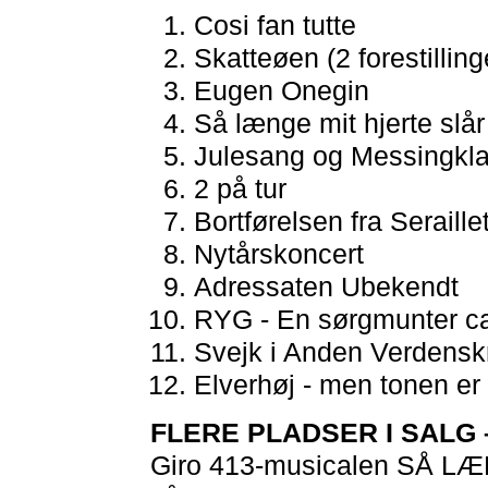
Cosi fan tutte
Skatteøen (2 forestilling
Eugen Onegin
Så længe mit hjerte slår
Julesang og Messingkl
2 på tur
Bortførelsen fra Seraille
Nytårskoncert
Adressaten Ubekendt
RYG - En sørgmunter c
Svejk i Anden Verdensk
Elverhøj - men tonen er 
FLERE PLADSER I SALG
Giro 413-musicalen SÅ L