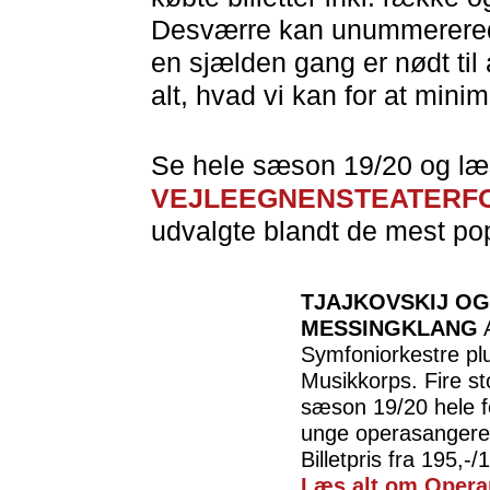
Desværre kan unummererede 
en sjælden gang er nødt til 
alt, hvad vi kan for at mini
Se hele sæson 19/20 og læs,
VEJLEEGNENSTEATERF
udvalgte blandt de mest po
TJAJKOVSKIJ OG
MESSINGKLANG
A
Symfoniorkestre pl
Musikkorps. Fire sto
sæson 19/20 hele
unge operasangere 
Billetpris fra 195,-/
Læs alt om Operap