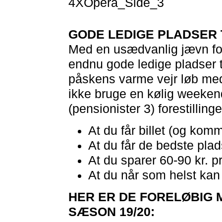
GODE LEDIGE PLADSER T
Med en usædvanlig jævn forde
endnu gode ledige pladser til
påskens varme vejr løb m
ikke bruge en kølig weekend
(pensionister 3) forestillinge
At du får billet (og komme
At du får de bedste plad
At du sparer 60-90 kr. pr.
At du når som helst kan 
HER ER DE FORELØBIG 
SÆSON 19/20: