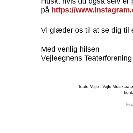
Husk, hvis du også selv er 
på
https://www.instagram.
Vi glæder os til at se dig 
Med venlig hilsen
Vejleegnens Teaterforening
TeaterVejle . Vejle Musikteat
kont
Fra