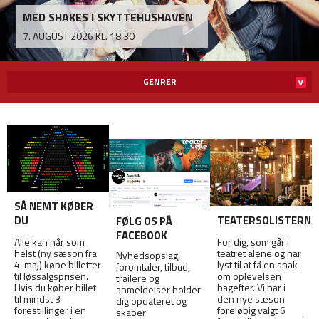
MED SHAKES I SKYTTEHUSHAVEN
KØB BILLET
KØB BILLET
KØB BILLET
KØB BILLET
KØB BILLET
KØB BILLET
KØB BILLET
KØB BILLET
KØB BILLET
KØB BILLET
KØB BILLET
KØB BILLET
KØB BILLET
KØB BILLET
KØB BILLET
KØB BILLET
KØB BILLET
KØB BILLET
KØB BILLET
KØB BILLET
KØB BILLET
KØB BILLET
KØB BILLET
KØB BILLET
KØB BILLET
KØB BILLET
KØB BILLET
KØB BILLET
KØB BILLET
7. AUGUST 2026 KL. 18.30
GENRER
SÅ NEMT KØBER
DU
TEATERSOLISTERNE
FØLG OS PÅ
FACEBOOK
Alle kan når som
For dig, som går i
helst (ny sæson fra
teatret alene og har
Nyhedsopslag,
4. maj) købe billetter
lyst til at få en snak
foromtaler, tilbud,
til løssalgsprisen.
om oplevelsen
trailere og
Hvis du køber billet
bagefter. Vi har i
anmeldelser holder
til mindst 3
den nye sæson
dig opdateret og
forestillinger i en
foreløbig valgt 6
skaber