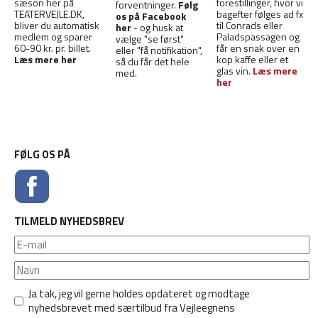
sæson her på
forestillinger, hvor vi
forventninger.
Følg
TEATERVEJLE.DK,
bagefter følges ad fx
os på Facebook
bliver du automatisk
til Conrads eller
her
- og husk at
medlem og sparer
Paladspassagen og
vælge "se først"
60-90 kr. pr. billet.
får en snak over en
eller "få notifikation",
Læs mere her
kop kaffe eller et
så du får det hele
glas vin.
Læs mere
med.
her
FØLG OS PÅ
TILMELD NYHEDSBREV
Ja tak, jeg vil gerne holdes opdateret og modtage
nyhedsbrevet med særtilbud fra Vejleegnens