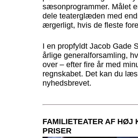
sæsonprogrammer. Målet er n
dele teaterglæden med endnu
ærgerligt, hvis de fleste for
I en propfyldt Jacob Gade S
årlige generalforsamling, h
over – efter fire år med min
regnskabet. Det kan du læ
nyhedsbrevet.
FAMILIETEATER AF HØJ
PRISER