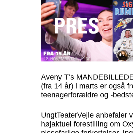
Aveny T’s MANDEBILLEDER (
(fra 14 år) i marts er også 
teenagerforældre og -bedst
UngtTeaterVejle anbefaler
højaktuel forestilling om 
pissefarlige forkortelser. I