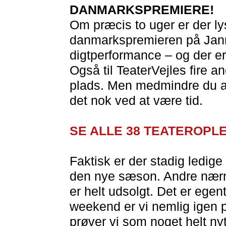
DANMARKSPREMIERE!
Om præcis to uger er der ly
danmarkspremieren på Jann
digtperformance – og der er 
Også til TeaterVejles fire a
plads. Men medmindre du alle
det nok ved at være tid.
SE ALLE 38 TEATEROPL
Faktisk er der stadig ledige b
den nye sæson. Andre næ
er helt udsolgt. Det er ege
weekend er vi nemlig igen p
prøver vi som noget helt n