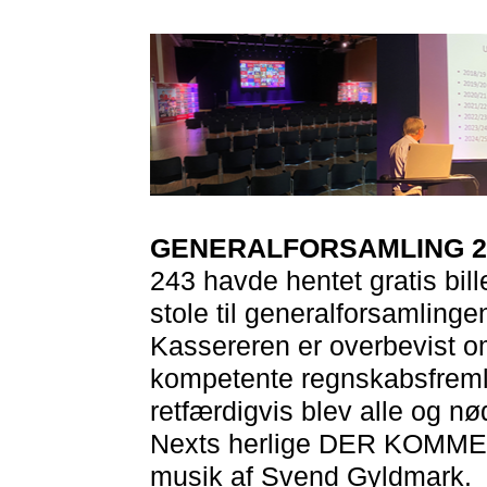
GENERALFORSAMLING 2
243 havde hentet gratis bil
stole til generalforsamling
Kassereren er overbevist o
kompetente regnskabsfremlæg
retfærdigvis blev alle og nø
Nexts herlige DER KOM
musik af Svend Gyldmark.