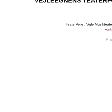
VEJLEEGNENS TEATERF
TeaterVejle . Vejle Musikteat
kont
Fra