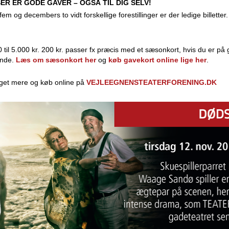
R ER GODE GAVER – OGSÅ TIL DIG SELV!
m og decembers to vidt forskellige forestillinger er der ledige billetter.
00 til 5.000 kr. 200 kr. passer fx præcis med et sæsonkort, hvis du er p
ende.
Læs om sæsonkort her
og
køb gavekort online lige her
.
get mere og køb online på
VEJLEEGNENSTEATERFORENING.DK