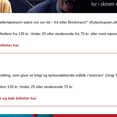
tertænksom satire om vor tid – frit efter Brinkmann!” (Kulturkupeen.d
Medlem fra 135 kr. Under 25 eller studerende fra 75 kr. eller med sæso
lletter her
illing, som giver et livligt og tankevækkende indblik i historien” (Ungt 
lem 135 kr. Under 25 eller studerende 75 kr.
r og køb billetter her