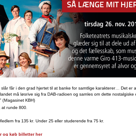
slår får i den grad hjertet til at banke for samtlige karakterer… Det er a
i landet må løsrive sig fra DAB-radioen og samles om dette nostalgiske 
.” (Magasinet KBH)
å at runde 800.
Medlem fra 135 kr. Under 25 eller studerende fra 75 kr.
r og køb billetter her