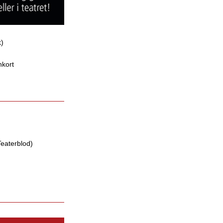
k)
nkort
Teaterblod)