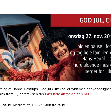
tning af Hanne Hastrups 'God jul Cirkeline' er fyldt med genkendeligh
isk frem.” (Teateravisen.dk)
Læs hele anmeldelsen her
a 195 kr. Medlem fra 135 kr. Børn fra 75 kr.