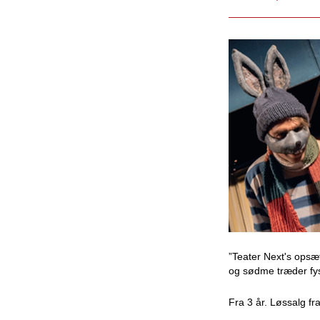
”Teater Next's opsæ
og sødme træder fys
Fra 3 år. Løssalg fr