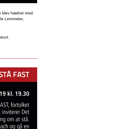
m blev hædret med
 Ole Lemmeke,
kort.