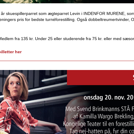
e år skuespillerparret som ægteparret Levin i INDENFOR MURENE, so
ningers pris for bedste turnéforestilling. Også dobbeltreumertvinder,
Medlem fra 135 kr. Under 25 eller studerende fra 75 kr. eller med sæson
lletter her