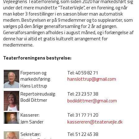
Vejleegnens Teaterforening, som siden 2020 har markedsført sig
under det mere mundrette "TeaterVejle", er en forening, og når
man køber 3 forestillinger i en sæson bliver man automatisk
medlem. Bestyrelsen er på 9 medlemmer og to suppleanter, som
vælges på den årlige generalforsamling for 2 år ad gangen.
Generalforsamlingen afholdes i august måned, og i forlængelse af
denne har vi altid et gratis kulturelt arrangement for
medlemmerne.
Teaterforeningens bestyrelse:
Forperson og
Tel: 40 59 82 71
markedsføring:
hanslottrup@gmail.com
Hans Lottrup
Repertoireudvalg:
Tel: 23 23 57 38
Bodil Dittmer
bodildittmer@gmail.com
Kasserer:
Tel: 31 77 71 20
Jørn Sander
kassereren@teatervejle.dk
Sekretær:
Tel: 51 22 45 38