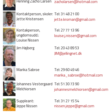
Henning Zacho Larsen
zacholarsen@hotmail.com
Kontaktperson, skoler:
Tel: 31 48 21 00
Jette Kristensen
jette.kroman@gmail.com
Kontakperson,
Tel: 27 77 13 96
ungdomsudd.:
louise.j.nissen@gmail.com
Louise Nissen
Jim Højberg
Tel: 20 43 89 53
JIM@jellingnet.dk
Marika Sabroe
Tel: 29 60 49 46
marika_sabroe@hotmail.com
Johannes Vestergaard
Tel: 51 30 73 90
Melchiorsen
johannesmelchiorsen@gmail.com
Suppleant:
Tel: 31 27 15 54
Jeppe Nissen
nissen.jeppe@gmail.com