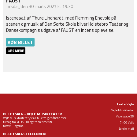
FAUST
Tirsdag
den 30. marts 2027 kl. 19.30
Iscenesat af Thure Lindhardt, med Flemming Enevold på
scenen og musik af Den Sorte Skole bliver Holstebro Teater og
Dansekompagnis udgave af FAUST en intens oplevelse.
KØB BILLET
LÆS MERE
TeaterVejle
Vejle Musikteater
BILLETSALG - VEJLE MUSIKTEATER
Vedelsgade 25
Vejle Musikteaters fysiske billetsalg er åbent hver
fredag fra kl. 15-18 og fra en time før
7100 Vejle
forestillingerne.
Send e-mail
BILLETSALGSTELEFONEN