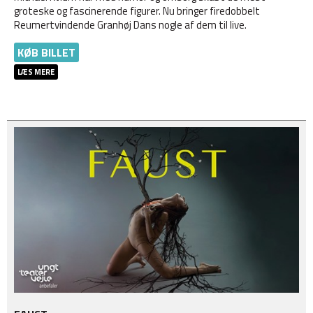
groteske og fascinerende figurer. Nu bringer firedobbelt
Reumertvindende Granhøj Dans nogle af dem til live.
KØB BILLET
LÆS MERE