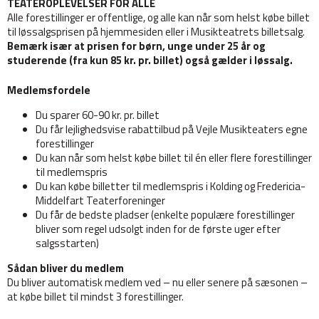
TEATEROPLEVELSER FOR ALLE
Alle forestillinger er offentlige, og alle kan når som helst købe billet
til løssalgsprisen på hjemmesiden eller i Musikteatrets billetsalg.
Bemærk især at prisen for børn, unge under 25 år og
studerende (fra kun 85 kr. pr. billet) også gælder i løssalg.
Medlemsfordele
Du sparer 60-90 kr. pr. billet
Du får lejlighedsvise rabattilbud på Vejle Musikteaters egne
forestillinger
Du kan når som helst købe billet til én eller flere forestillinger
til medlemspris
Du kan købe billetter til medlemspris i Kolding og Fredericia-
Middelfart Teaterforeninger
Du får de bedste pladser (enkelte populære forestillinger
bliver som regel udsolgt inden for de første uger efter
salgsstarten)
Sådan bliver du medlem
Du bliver automatisk medlem ved – nu eller senere på sæsonen –
at købe billet til mindst 3 forestillinger.