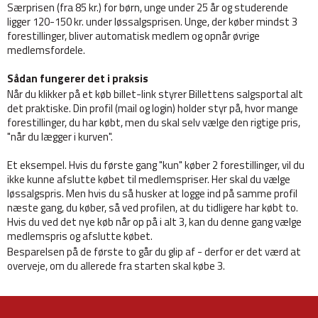
Særprisen (fra 85 kr.) for børn, unge under 25 år og studerende
ligger 120-150 kr. under løssalgsprisen. Unge, der køber mindst 3
forestillinger, bliver automatisk medlem og opnår øvrige
medlemsfordele.
Sådan fungerer det i praksis
Når du klikker på et køb billet-link styrer Billettens salgsportal alt
det praktiske. Din profil (mail og login) holder styr på, hvor mange
forestillinger, du har købt, men du skal selv vælge den rigtige pris,
"når du lægger i kurven".
Et eksempel. Hvis du første gang "kun" køber 2 forestillinger, vil du
ikke kunne afslutte købet til medlemspriser. Her skal du vælge
løssalgspris. Men hvis du så husker at logge ind på samme profil
næste gang, du køber, så ved profilen, at du tidligere har købt to.
Hvis du ved det nye køb når op på i alt 3, kan du denne gang vælge
medlemspris og afslutte købet.
Besparelsen på de første to går du glip af - derfor er det værd at
overveje, om du allerede fra starten skal købe 3.