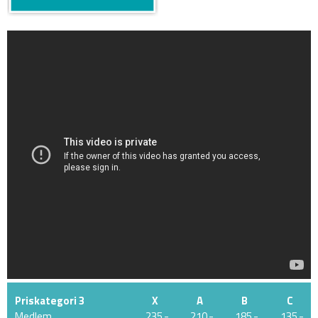
Priskategori 3
X
A
B
C
Medlem
235,-
210,-
185,-
135,-