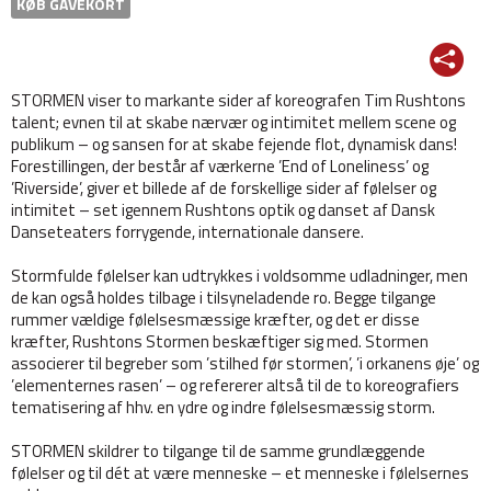
KØB GAVEKORT
STORMEN viser to markante sider af koreografen Tim Rushtons
talent; evnen til at skabe nærvær og intimitet mellem scene og
publikum – og sansen for at skabe fejende flot, dynamisk dans!
Forestillingen, der består af værkerne ’End of Loneliness’ og
’Riverside’, giver et billede af de forskellige sider af følelser og
intimitet – set igennem Rushtons optik og danset af Dansk
Danseteaters forrygende, internationale dansere.
Stormfulde følelser kan udtrykkes i voldsomme udladninger, men
de kan også holdes tilbage i tilsyneladende ro. Begge tilgange
rummer vældige følelsesmæssige kræfter, og det er disse
kræfter, Rushtons Stormen beskæftiger sig med. Stormen
associerer til begreber som ’stilhed før stormen’, ’i orkanens øje’ og
’elementernes rasen’ – og refererer altså til de to koreografiers
tematisering af hhv. en ydre og indre følelsesmæssig storm.
STORMEN skildrer to tilgange til de samme grundlæggende
følelser og til dét at være menneske – et menneske i følelsernes