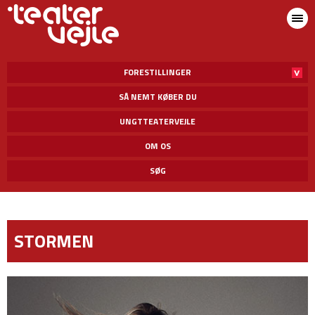
FORESTILLINGER
SÅ NEMT KØBER DU
UNGTTEATERVEJLE
OM OS
SØG
STORMEN