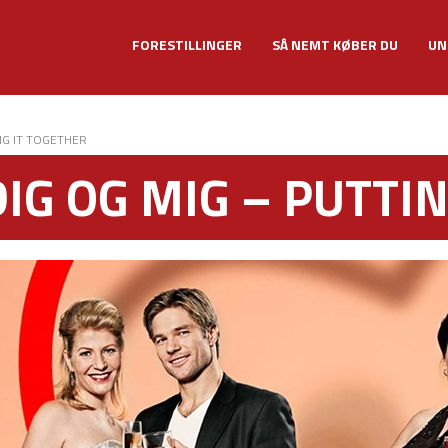
FORESTILLINGER
SÅ NEMT KØBER DU
UN
NG IT TOGETHER
DIG OG MIG – PUTTI