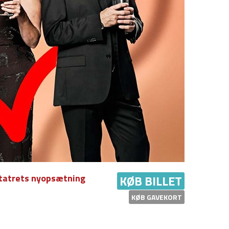
etatrets nyopsætning
KØB BILLET
KØB GAVEKORT