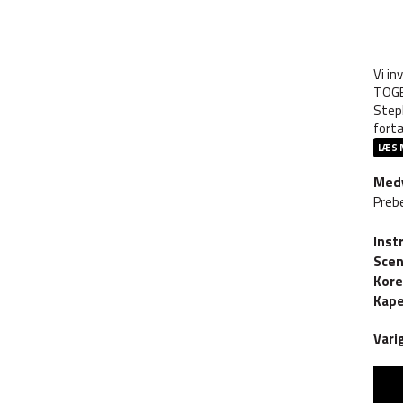
Vi in
TOGE
Step
fortæ
LÆS 
Med
Prebe
Inst
Scen
Kore
Kape
Vari