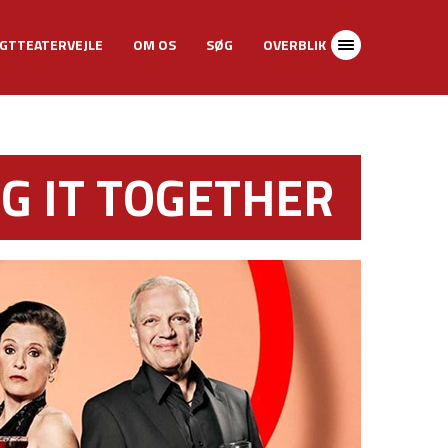
GTTEATERVEJLE
OM OS
SØG
OVERBLIK
NG IT TOGETHER