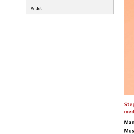
Andet
Ste
med
Man
Mus