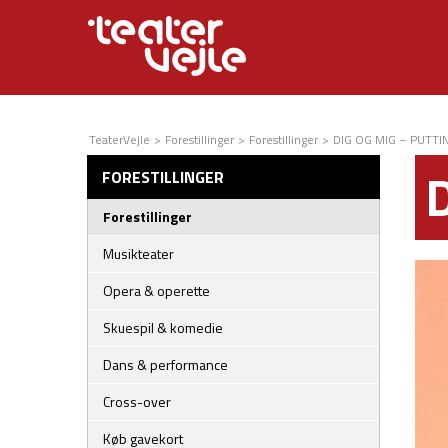
TeaterVejle
>
Forestillinger
>
Forestillinger
>
DIG OG MIG – PUTTI
FORESTILLINGER
Forestillinger
Musikteater
Opera & operette
Skuespil & komedie
Dans & performance
Cross-over
Køb gavekort