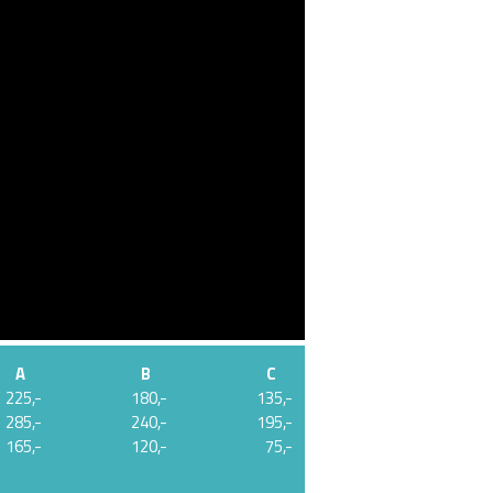
A
B
C
225,-
180,-
135,-
285,-
240,-
195,-
165,-
120,-
75,-