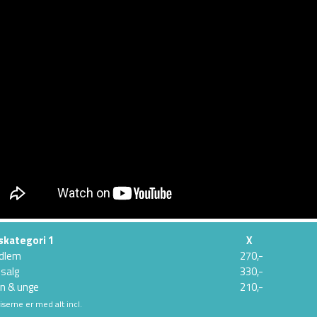
skategori 1
X
dlem
270,-
salg
330,-
n & unge
210,-
riserne er med alt incl.