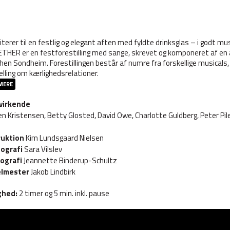
viterer til en festlig og elegant aften med fyldte drinksglas – i godt 
THER er en festforestilling med sange, skrevet og komponeret af en 
hen Sondheim. Forestillingen består af numre fra forskellige musical
lling om kærlighedsrelationer.
MERE
virkende
n Kristensen, Betty Glosted, David Owe, Charlotte Guldberg, Peter Pil
ruktion
Kim Lundsgaard Nielsen
ografi
Sara Vilslev
ografi
Jeannette Binderup-Schultz
lmester
Jakob Lindbirk
ghed:
2 timer og 5 min. inkl. pause