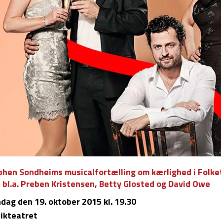
phen Sondheims musicalfortælling om kærlighed i Folk
 bl.a. Preben Kristensen, Betty Glosted og David Owe
dag
den 19. oktober 2015 kl. 19.30
ikteatret