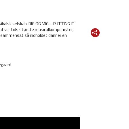
musikalsk selskab. DIG OG MIG – PUTTING IT
af vor tids største musicalkomponister,
s, sammensat så indholdet danner en
egaard