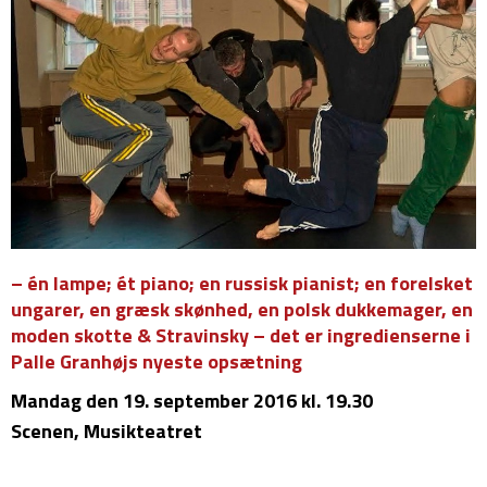
– én lampe; ét piano; en russisk pianist; en forelsket
ungarer, en græsk skønhed, en polsk dukkemager, en
moden skotte & Stravinsky – det er ingredienserne i
Palle Granhøjs nyeste opsætning
Mandag
den 19. september 2016 kl. 19.30
Scenen, Musikteatret