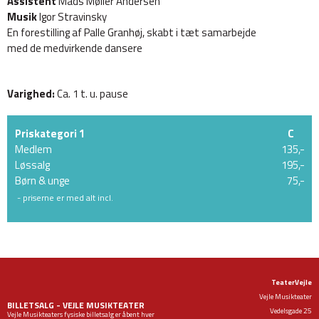
Assistent
Mads Møller Andersen
Musik
Igor Stravinsky
En forestilling af Palle Granhøj, skabt i tæt samarbejde
med de medvirkende dansere
Varighed:
Ca. 1 t. u. pause
Priskategori 1
C
Medlem
135,-
Løssalg
195,-
Børn & unge
75,-
- priserne er med alt incl.
TeaterVejle
Vejle Musikteater
BILLETSALG - VEJLE MUSIKTEATER
Vedelsgade 25
Vejle Musikteaters fysiske billetsalg er åbent hver