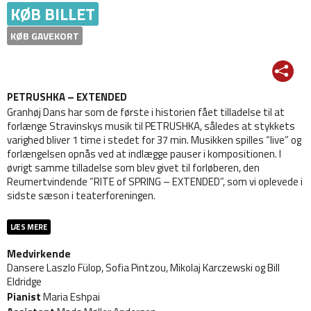
KØB BILLET
KØB GAVEKORT
PETRUSHKA – EXTENDED
Granhøj Dans har som de første i historien fået tilladelse til at
forlænge Stravinskys musik til PETRUSHKA, således at stykkets
varighed bliver 1 time i stedet for 37 min. Musikken spilles “live” og
forlængelsen opnås ved at indlægge pauser i kompositionen. I
øvrigt samme tilladelse som blev givet til forløberen, den
Reumertvindende ”RITE of SPRING – EXTENDED”, som vi oplevede i
sidste sæson i teaterforeningen.
LÆS MERE
Medvirkende
Dansere Laszlo Fülop, Sofia Pintzou, Mikolaj Karczewski og Bill
Eldridge
Pianist
Maria Eshpai