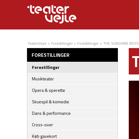
TeaterVejle
>
Forestillinger
>
Forestillinger
>
THE SUNSHINE BOYS
FORESTILLINGER
Forestillinger
Musikteater
Opera & operette
Skuespil & komedie
Dans & performance
Cross-over
Køb gavekort