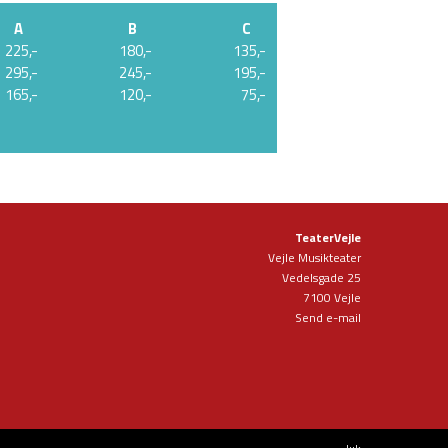
A
B
C
225,-
180,-
135,-
295,-
245,-
195,-
165,-
120,-
75,-
TeaterVejle
Vejle Musikteater
Vedelsgade 25
7100 Vejle
Send e-mail