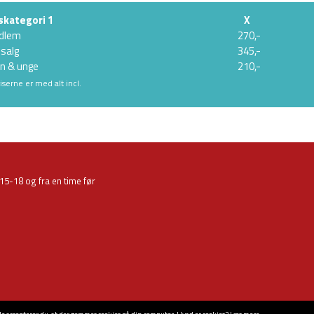
skategori 1
X
dlem
270,-
salg
345,-
n & unge
210,-
riserne er med alt incl.
 15-18 og fra en time før