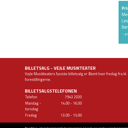
Pri
Me
Løs
Bør
- p
BILLETSALG - VEJLE MUSIKTEATER
Vejle Musikteaters fysiske billetsalg er åbent hver fredag fra kl.
forestillingerne.
BILLETSALGSTELEFONEN
Telefon
7943
2030
Mandag -
14.00 - 16.00
torsdag
Fredag
13.00 - 15.00