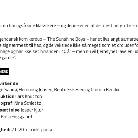
ren har også sine klassikere – og denne er en af de mest berømte – o
gendarisk komikerduo – The Sunshine Boys – har et livslangt samarbej
 sig nærmest til had, og de vekslede ikke så meget som et ord udenfor 
ilbage og har ikke set hinanden i 10 år – men nu vil fjernsynet lave en 
 gamle”.
MERE
virkende
e Sandø, Flemming Jensen, Bente Eskesen og Camilla Bendix
ruktion
Lars Knutzon
ografi
Nina Schiøttz
sættelse
Jesper Kjær
Brita Fogsgaard
ghed:
2 t. 20 min inkl. pause