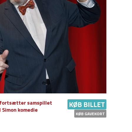
fortsætter samspillet
KØB BILLET
l Simon komedie
KØB GAVEKORT