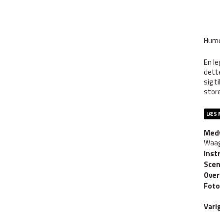
Humo
En le
dette
sig t
store
LÆS 
Med
Waag
Inst
Scen
Over
Foto
Vari