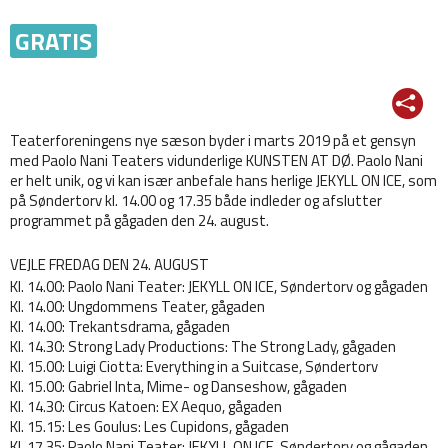
GRATIS
Teaterforeningens nye sæson byder i marts 2019 på et gensyn
med Paolo Nani Teaters vidunderlige KUNSTEN AT DØ. Paolo Nani
er helt unik, og vi kan især anbefale hans herlige JEKYLL ON ICE, som
på Søndertorv kl. 14.00 og 17.35 både indleder og afslutter
programmet på gågaden den 24. august.
VEJLE FREDAG DEN 24. AUGUST
Kl. 14.00: Paolo Nani Teater: JEKYLL ON ICE, Søndertorv og gågaden
Kl. 14.00: Ungdommens Teater, gågaden
Kl. 14.00: Trekantsdrama, gågaden
Kl. 14.30: Strong Lady Productions: The Strong Lady, gågaden
Kl. 15.00: Luigi Ciotta: Everything in a Suitcase, Søndertorv
Kl. 15.00: Gabriel Inta, Mime- og Danseshow, gågaden
Kl. 14.30: Circus Katoen: EX Aequo, gågaden
Kl. 15.15: Les Goulus: Les Cupidons, gågaden
Kl. 17.35: Paolo Nani Teater: JEKYLL ON ICE, Søndertorv og gågaden