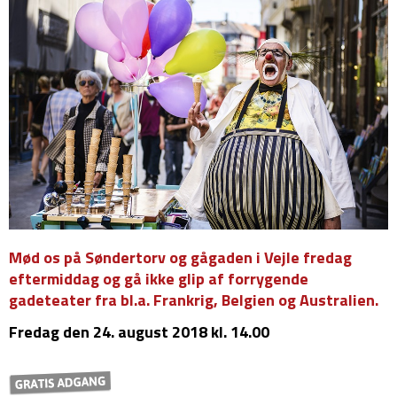
Mød os på Søndertorv og gågaden i Vejle fredag
eftermiddag og gå ikke glip af forrygende
gadeteater fra bl.a. Frankrig, Belgien og Australien.
Fredag
den 24. august 2018 kl. 14.00