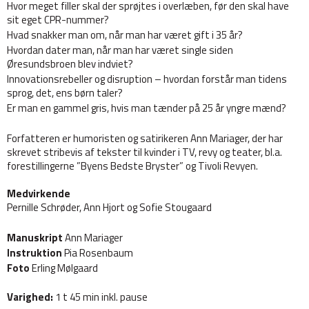
Hvor meget filler skal der sprøjtes i overlæben, før den skal have
sit eget CPR-nummer?
Hvad snakker man om, når man har været gift i 35 år?
Hvordan dater man, når man har været single siden
Øresundsbroen blev indviet?
Innovationsrebeller og disruption – hvordan forstår man tidens
sprog, det, ens børn taler?
Er man en gammel gris, hvis man tænder på 25 år yngre mænd?
Forfatteren er humoristen og satirikeren Ann Mariager, der har
skrevet stribevis af tekster til kvinder i TV, revy og teater, bl.a.
forestillingerne ”Byens Bedste Bryster” og Tivoli Revyen.
Medvirkende
Pernille Schrøder, Ann Hjort og Sofie Stougaard
Manuskript
Ann Mariager
Instruktion
Pia Rosenbaum
Foto
Erling Mølgaard
Varighed:
1 t 45 min inkl. pause