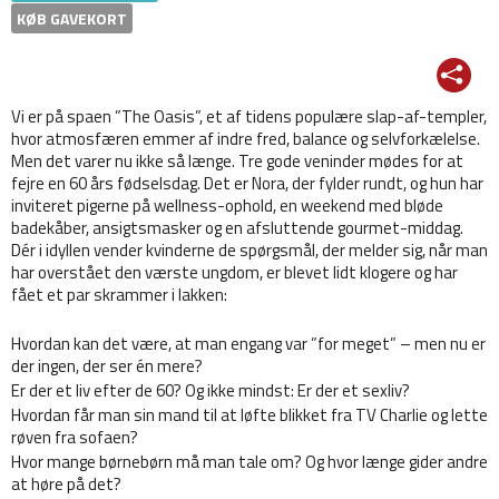
KØB GAVEKORT
Vi er på spaen ”The Oasis”, et af tidens populære slap-af-templer,
hvor atmosfæren emmer af indre fred, balance og selvforkælelse.
Men det varer nu ikke så længe. Tre gode veninder mødes for at
fejre en 60 års fødselsdag. Det er Nora, der fylder rundt, og hun har
inviteret pigerne på wellness-ophold, en weekend med bløde
badekåber, ansigtsmasker og en afsluttende gourmet-middag.
Dér i idyllen vender kvinderne de spørgsmål, der melder sig, når man
har overstået den værste ungdom, er blevet lidt klogere og har
fået et par skrammer i lakken:
Hvordan kan det være, at man engang var ”for meget” – men nu er
der ingen, der ser én mere?
Er der et liv efter de 60? Og ikke mindst: Er der et sexliv?
Hvordan får man sin mand til at løfte blikket fra TV Charlie og lette
røven fra sofaen?
Hvor mange børnebørn må man tale om? Og hvor længe gider andre
at høre på det?