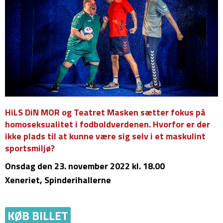
HiLS DiN MOR og Teatret Masken sætter fokus på
homoseksualitet i fodboldverdenen. Hvorfor er der
ikke plads til at kunne være sig selv i et maskulint
sportsmiljø?
Onsdag
den 23. november 2022 kl. 18.00
Xeneriet, Spinderihallerne
KØB BILLET