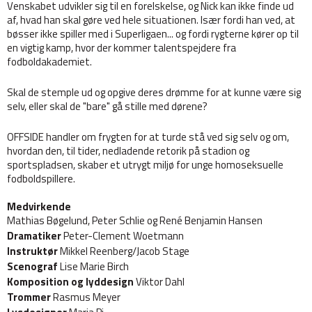
Venskabet udvikler sig til en forelskelse, og Nick kan ikke finde ud
af, hvad han skal gøre ved hele situationen. Især fordi han ved, at
bøsser ikke spiller med i Superligaen... og fordi rygterne kører op til
en vigtig kamp, hvor der kommer talentspejdere fra
fodboldakademiet.
Skal de stemple ud og opgive deres drømme for at kunne være sig
selv, eller skal de "bare" gå stille med dørene?
OFFSIDE handler om frygten for at turde stå ved sig selv og om,
hvordan den, til tider, nedladende retorik på stadion og
sportspladsen, skaber et utrygt miljø for unge homoseksuelle
fodboldspillere.
Medvirkende
Mathias Bøgelund, Peter Schlie og René Benjamin Hansen
Dramatiker
Peter-Clement Woetmann
Instruktør
Mikkel Reenberg/Jacob Stage
Scenograf
Lise Marie Birch
Komposition og lyddesign
Viktor Dahl
Trommer
Rasmus Meyer