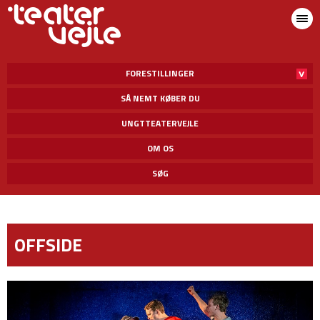
FORESTILLINGER
SÅ NEMT KØBER DU
UNGTTEATERVEJLE
OM OS
SØG
OFFSIDE