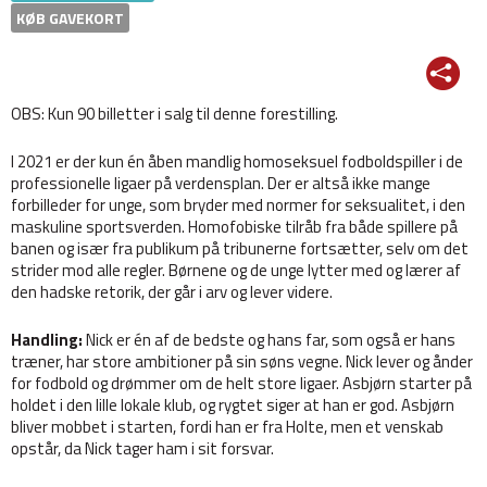
KØB GAVEKORT
OBS: Kun 90 billetter i salg til denne forestilling.
I 2021 er der kun én åben mandlig homoseksuel fodboldspiller i de
professionelle ligaer på verdensplan. Der er altså ikke mange
forbilleder for unge, som bryder med normer for seksualitet, i den
maskuline sportsverden. Homofobiske tilråb fra både spillere på
banen og især fra publikum på tribunerne fortsætter, selv om det
strider mod alle regler. Børnene og de unge lytter med og lærer af
den hadske retorik, der går i arv og lever videre.
Handling:
Nick er én af de bedste og hans far, som også er hans
træner, har store ambitioner på sin søns vegne. Nick lever og ånder
for fodbold og drømmer om de helt store ligaer. Asbjørn starter på
holdet i den lille lokale klub, og rygtet siger at han er god. Asbjørn
bliver mobbet i starten, fordi han er fra Holte, men et venskab
opstår, da Nick tager ham i sit forsvar.