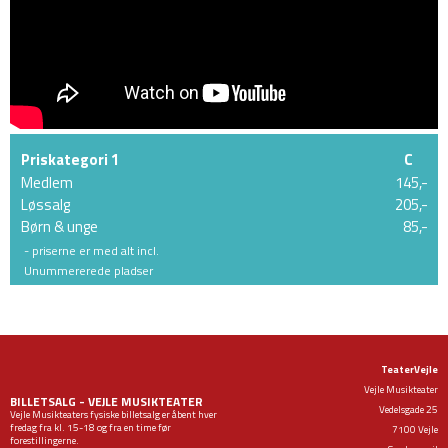
Priskategori 1
C
Medlem
145,-
Løssalg
205,-
Børn & unge
85,-
- priserne er med alt incl.
Unummererede pladser
TeaterVejle
Vejle Musikteater
BILLETSALG - VEJLE MUSIKTEATER
Vedelsgade 25
Vejle Musikteaters fysiske billetsalg er åbent hver
fredag fra kl. 15-18 og fra en time før
7100 Vejle
forestillingerne.