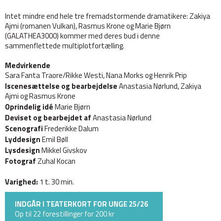
Intet mindre end hele tre fremadstormende dramatikere: Zakiya
Ajmi (romanen Vulkan), Rasmus Krone og Marie Bjørn
(GALATHEA3000) kommer med deres bud i denne
sammenflettede multiplotfortælling.
Medvirkende
Sara Fanta Traore/Rikke Westi, Nana Morks og Henrik Prip
Iscenesættelse og bearbejdelse
Anastasia Nørlund, Zakiya
Ajmi og Rasmus Krone
Oprindelig idé
Marie Bjørn
Deviset og bearbejdet af
Anastasia Nørlund
Scenografi
Frederikke Dalum
Lyddesign
Emil Bøll
Lysdesign
Mikkel Givskov
Fotograf
Zuhal Kocan
Varighed:
1 t. 30 min.
INDGÅR I TEATERKORT FOR UNGE 25/26
Op til 22 forestillinger for 200 kr