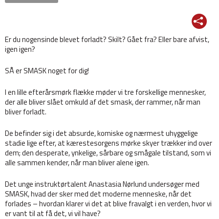
Er du nogensinde blevet forladt? Skilt? Gået fra? Eller bare afvist,
igen igen?
SÅ er SMASK noget for dig!
I en lille efterårsmørk flække møder vi tre forskellige mennesker,
der alle bliver slået omkuld af det smask, der rammer, når man
bliver forladt.
De befinder sig i det absurde, komiske og nærmest uhyggelige
stadie lige efter, at kærestesorgens mørke skyer trækker ind over
dem; den desperate, ynkelige, sårbare og smågale tilstand, som vi
alle sammen kender, når man bliver alene igen.
Det unge instruktørtalent Anastasia Nørlund undersøger med
SMASK, hvad der sker med det moderne menneske, når det
forlades – hvordan klarer vi det at blive fravalgt i en verden, hvor vi
er vant til at få det, vi vil have?