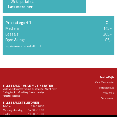
+ 25 kr. pr. billet.
Læs mere her
Priskategori 1
C
Medlem
145,-
Løssalg
205,-
Børn & unge
85,-
- priserne er med alt incl.
TeaterVejle
Vejle Musikteater
BILLETSALG - VEJLE MUSIKTEATER
Vedelsgade 25
Vejle Musikteaters fysiske billetsalg er åbent hver
fredag fra kl. 15-18 og fra en time før
7100 Vejle
forestillingerne.
Send e-mail
BILLETSALGSTELEFONEN
Telefon
7943
2030
Mandag - torsdag
14.00 - 16.00
Fredag
13.00 - 15.00