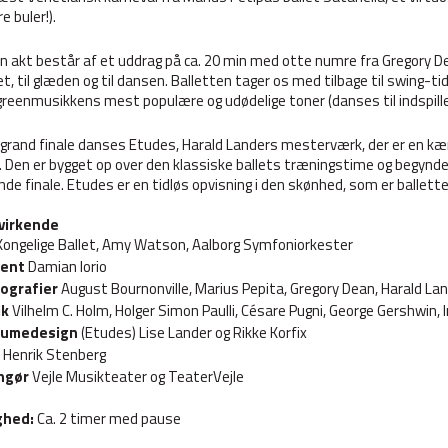
re buler!).
 akt består af et uddrag på ca. 20 min med otte numre fra Gregory D
ivet, til glæden og til dansen. Balletten tager os med tilbage til swing-t
reenmusikkens mest populære og udødelige toner (danses til indspille
rand finale danses Etudes, Harald Landers mesterværk, der er en kær
 Den er bygget op over den klassiske ballets træningstime og begynde
nde finale. Etudes er en tidløs opvisning i den skønhed, som er ballet
virkende
Kongelige Ballet, Amy Watson, Aalborg Symfoniorkester
gent
Damian Iorio
ografier
August Bournonville, Marius Pepita, Gregory Dean, Harald La
ik
Vilhelm C. Holm, Holger Simon Paulli, Césare Pugni, George Gershwin, I
tumedesign
(Etudes) Lise Lander og Rikke Korfix
Henrik Stenberg
ngør
Vejle Musikteater og TeaterVejle
ghed:
Ca. 2 timer med pause