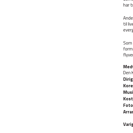
har t
Anden
til l
everg
Som g
form.
flyve
Med
Den 
Diri
Kore
Mus
Kos
Foto
Arra
Vari