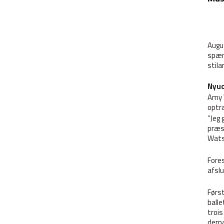
Augus
spænd
stila
Nyud
Amy W
optr
”Jeg 
præs
Wats
Fores
afslu
Først
balle
troi
dernæ