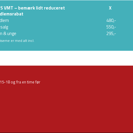
IS VMT – bemærk lidt reduceret
X
dlemsrabat
dlem
480,-
salg
550,-
n & unge
295,-
riserne er med alt incl.
 15-18 og fra en time før