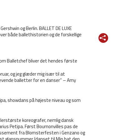
f Gershwin og Berlin. BALLET DE LUXE
r både ballethistorien og de forskellige
om Balletchef bliver det hendes første
ar, og jeg glæder mig især til at
vende balletter for en danser” – Amy
etipa, showdans på højeste niveau og som
llerstørste koreografer, nemlig dansk
rius Petipa. Først Bournonvilles pas de
rtissement fra Blomsterfesten i Genzano og
ost glansnummer (danset til Min hat den