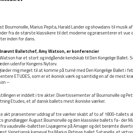
t Bournonville, Marius Pepita, Harald Lander og showdans til musik a
er fra de største klassikere til det moderne og præsenterer et vue ove
rter inden for dans.
nævnt Balletchef, Amy Watson, er konferencier
atson har et stort og indgående kendskab til Den Kongelige Ballet. S
æden udenfor Kongens Nytorv.
glæder mig meget til at komme på turné med Den Kongelige Ballet i febru
entere ETUDES, som er et ikonisk værk og samtidig en af de mest kræ
on –
tillingen er inddelt i tre akter: Divertissementer af Bournonville og P
tning Etudes, et af dansk ballets mest ikoniske værker.
e akt præsenterer uddrag af tre værker skabt af to af 1800-tallets a
ts grundlægger August Bournonville og den klassiske ballets fa- der Ma
s fra vaudeville-balletten Livjægerne på Amager og det berømte dive
st Venetiansk karneval fra Marius Petipas ballet Satanella, et virtu