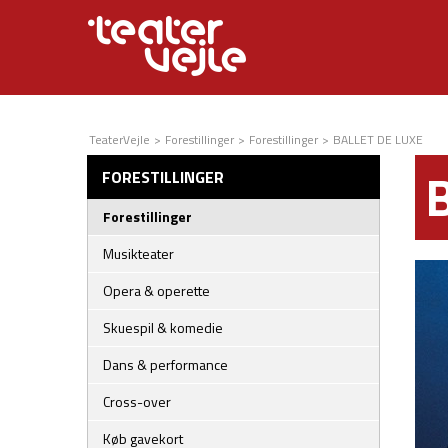
TeaterVejle
>
Forestillinger
>
Forestillinger
>
BALLET DE LUXE
FORESTILLINGER
Forestillinger
Musikteater
Opera & operette
Skuespil & komedie
Dans & performance
Cross-over
Køb gavekort