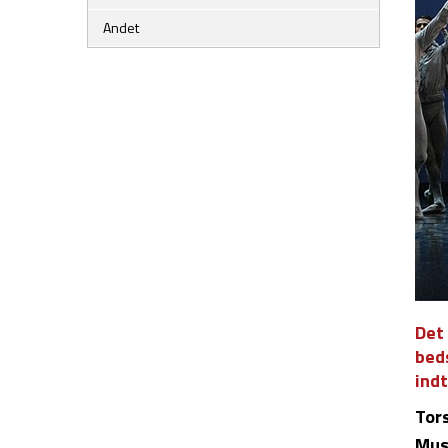
Andet
Det 
bed
ind
Tor
Mus