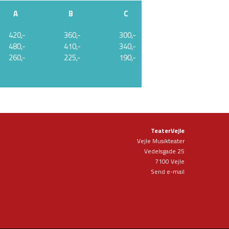
A
B
C
420,-
360,-
300,-
480,-
410,-
340,-
260,-
225,-
190,-
TeaterVejle
Vejle Musikteater
Vedelsgade 25
7100 Vejle
Send e-mail