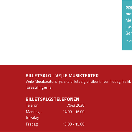
PR
me
Me
Løs
Bør
- p
BILLETSALG - VEJLE MUSIKTEATER
Vejle Musikteaters fysiske billetsalg er åbent hver fredag fra kl.
forestillingerne.
BILLETSALGSTELEFONEN
Telefon
7943
2030
Mandag -
14.00 - 16.00
torsdag
Fredag
13.00 - 15.00