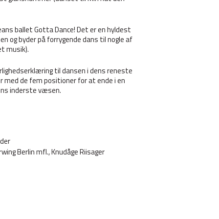
eans ballet Gotta Dance! Det er en hyldest
iden og byder på forrygende dans til nogle af
t musik).
lighedserklæring til dansen i dens reneste
r med de fem positioner for at ende i en
tens inderste væsen.
nder
rwing Berlin mfl., Knudåge Riisager