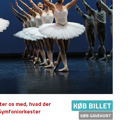
ster os med, hvad der
KØB BILLET
 Symfoniorkester
KØB GAVEKORT