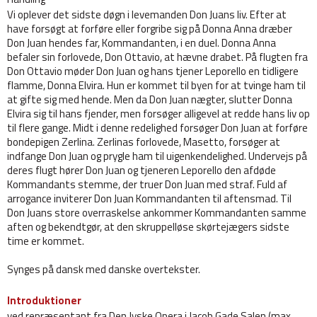
Vi oplever det sidste døgn i levemanden Don Juans liv. Efter at
have forsøgt at forføre eller forgribe sig på Donna Anna dræber
Don Juan hendes far, Kommandanten, i en duel. Donna Anna
befaler sin forlovede, Don Ottavio, at hævne drabet. På flugten fra
Don Ottavio møder Don Juan og hans tjener Leporello en tidligere
flamme, Donna Elvira. Hun er kommet til byen for at tvinge ham til
at gifte sig med hende. Men da Don Juan nægter, slutter Donna
Elvira sig til hans fjender, men forsøger alligevel at redde hans liv op
til flere gange. Midt i denne redelighed forsøger Don Juan at forføre
bondepigen Zerlina. Zerlinas forlovede, Masetto, forsøger at
indfange Don Juan og prygle ham til uigenkendelighed. Undervejs på
deres flugt hører Don Juan og tjeneren Leporello den afdøde
Kommandants stemme, der truer Don Juan med straf. Fuld af
arrogance inviterer Don Juan Kommandanten til aftensmad. Til
Don Juans store overraskelse ankommer Kommandanten samme
aften og bekendtgør, at den skruppelløse skørtejægers sidste
time er kommet.
Synges på dansk med danske overtekster.
Introduktioner
ved repræsentant fra Den Jyske Opera i Jacob Gade Salen (max.