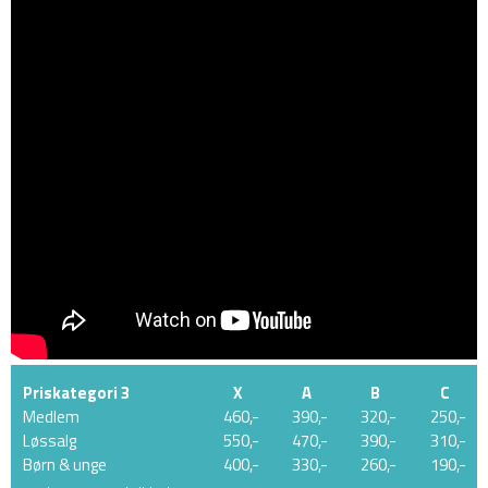
Priskategori 3
X
A
B
C
Medlem
460,-
390,-
320,-
250,-
Løssalg
550,-
470,-
390,-
310,-
Børn & unge
400,-
330,-
260,-
190,-