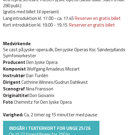
280 publ.)
(gratis med billet til operaen)
Lang introduktion kl. 17.00 - ca. 17.45
Reserver en gratis billet
Kort introduktion kl. 19.00 - 19.15.
Reserver en gratis billet
Medvirkende
Se cast på jyske-opera.dk, Den jyske Operas Kor, Sønderjyllands
Symfoniorkester
Producent
Den Jyske Opera
Komponist
Wolfgang Amadeus Mozart
Instruktør
Dan Turdén
Dirigent
Cathrine Winnes/Gudrun Dahlkvist
Scenograf
Nina Fransson
Originaltitel
Don Giovanni
Foto
Chemnitz for Den Jyske Opera
Varighed:
Ca. 2 timer og 15 minutter med pause
INDGÅR I TEATERKORT FOR UNGE 25/26
Op til 22 forestillinger for 200 kr