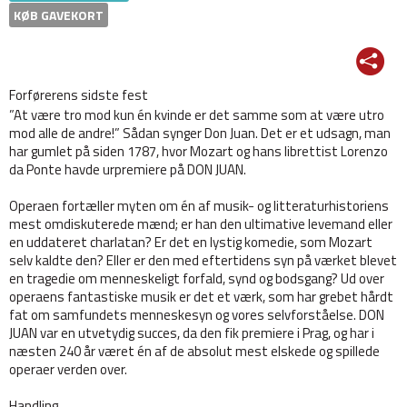
KØB GAVEKORT
Forførerens sidste fest
”At være tro mod kun én kvinde er det samme som at være utro
mod alle de andre!” Sådan synger Don Juan. Det er et udsagn, man
har gumlet på siden 1787, hvor Mozart og hans librettist Lorenzo
da Ponte havde urpremiere på DON JUAN.
Operaen fortæller myten om én af musik- og litteraturhistoriens
mest omdiskuterede mænd; er han den ultimative levemand eller
en uddateret charlatan? Er det en lystig komedie, som Mozart
selv kaldte den? Eller er den med eftertidens syn på værket blevet
en tragedie om menneskeligt forfald, synd og bodsgang? Ud over
operaens fantastiske musik er det et værk, som har grebet hårdt
fat om samfundets menneskesyn og vores selvforståelse. DON
JUAN var en utvetydig succes, da den fik premiere i Prag, og har i
næsten 240 år været én af de absolut mest elskede og spillede
operaer verden over.
Handling