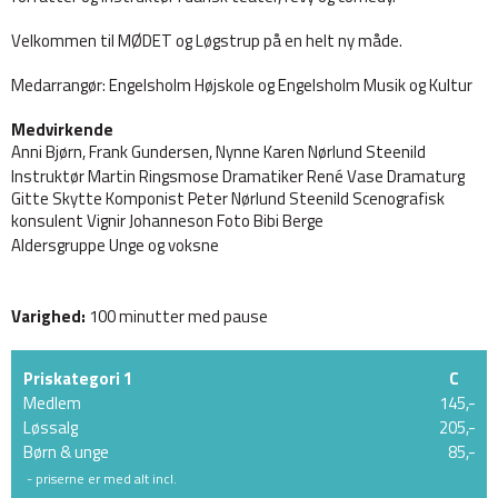
Velkommen til MØDET og Løgstrup på en helt ny måde.
Medarrangør: Engelsholm Højskole og Engelsholm Musik og Kultur
Medvirkende
Anni Bjørn, Frank Gundersen, Nynne Karen Nørlund Steenild
Instruktør Martin Ringsmose Dramatiker René Vase Dramaturg
Gitte Skytte Komponist Peter Nørlund Steenild Scenografisk
konsulent Vignir Johanneson Foto Bibi Berge
Aldersgruppe Unge og voksne
Varighed:
100 minutter med pause
Priskategori 1
C
Medlem
145,-
Løssalg
205,-
Børn & unge
85,-
- priserne er med alt incl.