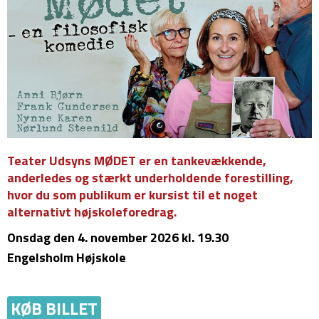
Teater Udsyns MØDET er en tankevækkende,
anderledes og stærkt underholdende forestilling,
hvor du som publikum er kursist til et noget
alternativt højskoleforedrag.
Onsdag
den 4. november 2026 kl. 19.30
Engelsholm Højskole
KØB BILLET