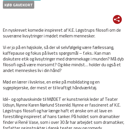
KØB GAVEKORT
En nyskrevet komedie inspireret af K.E. Løgstrups filosofi om de
suveræne livsytringer i mødet mellem mennesker.
Vi er jo på en højskole, så der vil selvfølgelig være fællessang,
kaffepause og fokus på livets spørgsmål – f.eks.: Kan man
diskutere etik og livsytringer med drømmekage i munden? Må dyb
filosofi også være morsomt? Og ikke mindst… holder du også et
andet menneskes liv i din hånd?
Mød en lærer i livskrise, en enke på mobildating og en
sygeplejerske, der mest er til kraftigt håndværktøj.
Idé- og ophavskvinde til MØDET er kunstnerisk leder af Teater
Udsyn, Nynne Karen Nørlund Steenild. Nynne er fascineret af K.E.
Løgstrups filosofi og har længe haft et ønske om at lave en
forestilling inspireret af hans tanker. På holdet som dramatiker
finder vi René Vase, som i over 30 år har arbejdet som dramatiker,
forfatter og instruktør i dansk teater, revy og comedy.