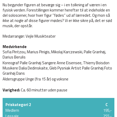
Nu begynder figuren at bevæge sig – i en tolkning af væren i en
fysisk verden. Forestillingen kommer herefter til at indeholde en
del soloscener, hvor hver figur ”fødes” ud af lærredet. Og mon så
ikke at nogle af disse figurer mødes? Vi er ikke sikre på, det er sød
musik, der opstår.
Medarrangør: Vejle Musikteater
Medvirkende
Sofia Pintzou, Marius Pinigis, Mikolaj Karczewski, Palle Granhøj,
Darius Berulis
Koreograf Palle Granhøj Sangere Anne Eisensee, Thierry Boisdon
Musikere Dalia Dedinskaite, Gleb Pysniak Artist Palle Granhøj Foto
Granhøj Dans
Aldersgruppe Unge (fra 15 år) og voksne
Varighed:
Ca. 60 minutter uden pause
Priskategori 2
C
Medlem
195,-
Løssalg
255,-