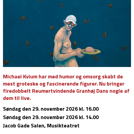
Michael Kvium har med humor og omsorg skabt de
mest groteske og fascinerende figurer. Nu bringer
firedobbelt Reumertvindende Granhøj Dans nogle af
dem til live.
Søndag
den 29. november 2026 kl. 16.00
Søndag
den 29. november 2026 kl. 14.00
Jacob Gade Salen, Musikteatret