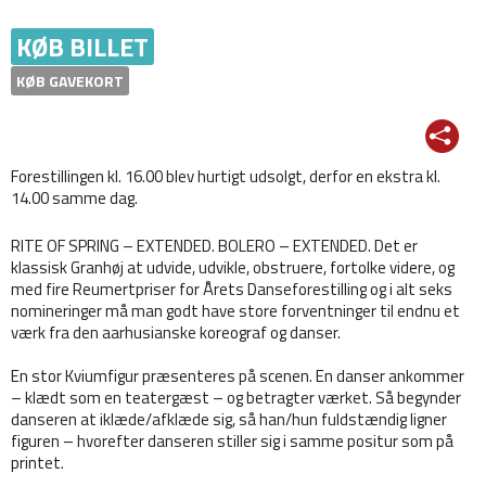
KØB BILLET
KØB GAVEKORT
Forestillingen kl. 16.00 blev hurtigt udsolgt, derfor en ekstra kl.
14.00 samme dag.
RITE OF SPRING – EXTENDED. BOLERO – EXTENDED. Det er
klassisk Granhøj at udvide, udvikle, obstruere, fortolke videre, og
med fire Reumertpriser for Årets Danseforestilling og i alt seks
nomineringer må man godt have store forventninger til endnu et
værk fra den aarhusianske koreograf og danser.
En stor Kviumfigur præsenteres på scenen. En danser ankommer
– klædt som en teatergæst – og betragter værket. Så begynder
danseren at iklæde/afklæde sig, så han/hun fuldstændig ligner
figuren – hvorefter danseren stiller sig i samme positur som på
printet.