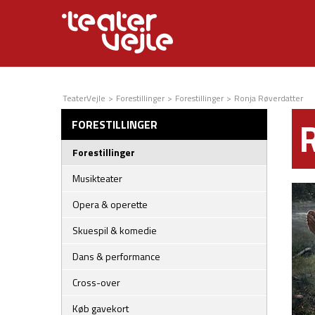
TeaterVejle
>
Forestillinger
>
Forestillinger
>
Ronja Røverdatter
FORESTILLINGER
Forestillinger
Musikteater
Opera & operette
Skuespil & komedie
Dans & performance
Cross-over
Køb gavekort