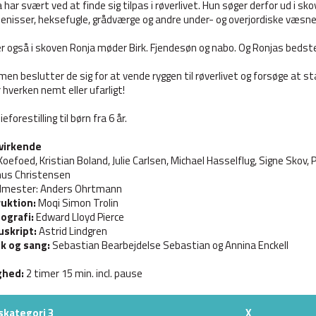
 har svært ved at finde sig tilpas i røverlivet. Hun søger derfor ud i sk
enisser, heksefugle, grådværge og andre under- og overjordiske væsne
r også i skoven Ronja møder Birk. Fjendesøn og nabo. Og Ronjas bedst
n beslutter de sig for at vende ryggen til røverlivet og forsøge at 
r hverken nemt eller ufarligt!
ieforestilling til børn fra 6 år.
virkende
Koefoed, Kristian Boland, Julie Carlsen, Michael Hasselflug, Signe Skov
us Christensen
lmester: Anders Ohrtmann
ruktion:
Moqi Simon Trolin
ografi:
Edward Lloyd Pierce
skript:
Astrid Lindgren
k og sang:
Sebastian Bearbejdelse Sebastian og Annina Enckell
ghed:
2 timer 15 min. incl. pause
skategori 3
X