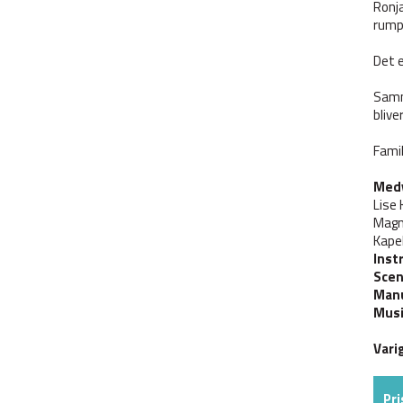
Ronja
rump
Det e
Samme
blive
Famil
Med
Lise 
Magn
Kape
Inst
Scen
Manu
Musi
Vari
Pri