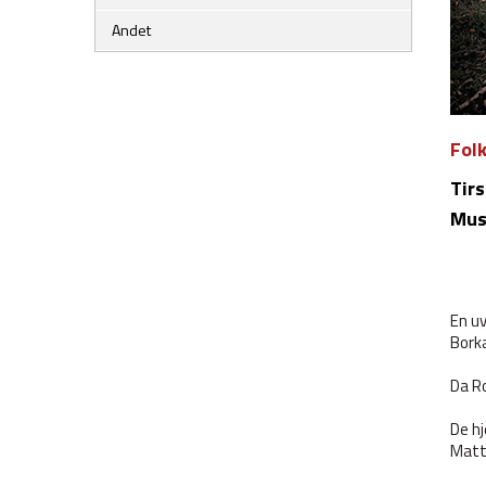
Andet
Fol
Tir
Mus
En uv
Bork
Da Ro
De hj
Matti