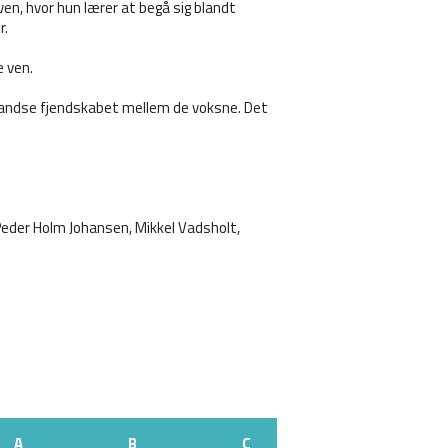
oven, hvor hun lærer at begå sig blandt
r.
e ven.
standse fjendskabet mellem de voksne. Det
, Peder Holm Johansen, Mikkel Vadsholt,
A
B
C