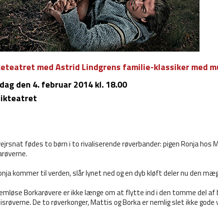
keteatret med Astrid Lindgrens familie-klassiker med m
sdag
den 4. februar 2014 kl. 18.00
ikteatret
ejrsnat fødes to børn i to rivaliserende røverbander: pigen Ronja hos 
arøverne.
nja kommer til verden, slår lynet ned og en dyb kløft deler nu den mæg
emløse Borkarøvere er ikke længe om at flytte ind i den tomme del af bo
srøverne. De to røverkonger, Mattis og Borka er nemlig slet ikke gode 