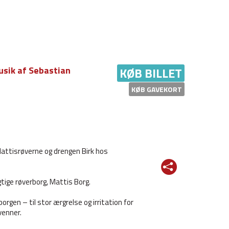
usik af Sebastian
KØB BILLET
KØB GAVEKORT
Mattisrøverne og drengen Birk hos
tige røverborg, Mattis Borg.
rgen – til stor ærgrelse og irritation for
venner.