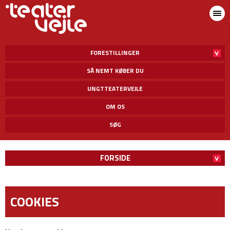
FORESTILLINGER
SÅ NEMT KØBER DU
UNGTTEATERVEJLE
OM OS
SØG
FORSIDE
COOKIES