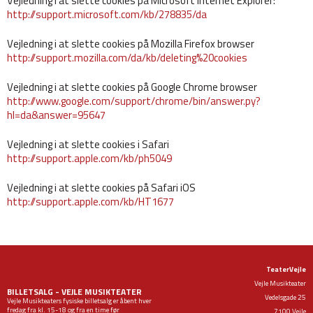
Vejledning i at slette cookies på Microsoft Internet Explorer:
http://support.microsoft.com/kb/278835/da
Vejledning i at slette cookies på Mozilla Firefox browser
http://support.mozilla.com/da/kb/deleting%20cookies
Vejledning i at slette cookies på Google Chrome browser
http://www.google.com/support/chrome/bin/answer.py?
hl=da&answer=95647
Vejledning i at slette cookies i Safari
http://support.apple.com/kb/ph5049
Vejledning i at slette cookies på Safari iOS
http://support.apple.com/kb/HT1677
TeaterVejle
Vejle Musikteater
BILLETSALG - VEJLE MUSIKTEATER
Vedelsgade 25
Vejle Musikteaters fysiske billetsalg er åbent hver
fredag fra kl. 15-18 og fra en time før
7100 Vejle