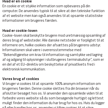
Hvad er en cookie
En cookie er et stykke information som opbevares på din
computer. De anvendes typisk til at sikre at den tekniske funktion
af et website men kan også anvendes til at opsamle statistiske
informationer om brugeres færden.
Hvad er cookie-loven
Cookie-loven skal beskytte brugere mod uretmæssig opsamling af
deres brug af websteder. Alle danske netsteder er forpligtet til at
informere om, hvilke cookies der afsættes på brugerens udstyr.
Informationen skal være i overensstemmelse med
”Bekendtgørelse om krav til information og samtykke ved lagring
af og adgang til oplysninger i slutbrugeres terminaludstyr”, som er
en del af et EU-direktiv om beskyttelse af privatlivets fred i
elektronisk kommunikation.
Vores brug af cookies
Vi bruger vi cookies til at opsamle 100% anonym information om
brugernes færden. Denne cookie slettes fra din browser når du
afslutter besøget hos os. Vi anvender den opsamlede viden til at
forbedre vores website så du som besøgende hurtigst og lettest
muligt finder den information du har brug for hos os. Hvis du logger
på eller handler hos os, anvender vi tillige cookies til at sikre